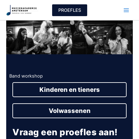
Ga
PROEFLES
naar
de
inhoud
Band workshop
Kinderen en tieners
Volwassenen
Vraag een proefles aan!